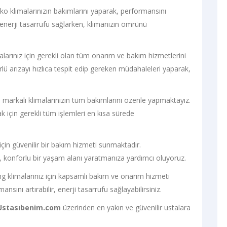
ko klimalarınızın bakımlarını yaparak, performansını
enerji tasarrufu sağlarken, klimanızın ömrünü
malarınız için gerekli olan tüm onarım ve bakım hizmetlerini
rlü arızayı hızlıca tespit edip gereken müdahaleleri yaparak,
l markalı klimalarınızın tüm bakımlarını özenle yapmaktayız.
ak için gerekli tüm işlemleri en kısa sürede
 için güvenilir bir bakım hizmeti sunmaktadır.
rek, konforlu bir yaşam alanı yaratmanıza yardımcı oluyoruz.
g klimalarınız için kapsamlı bakım ve onarım hizmeti
sını artırabilir, enerji tasarrufu sağlayabilirsiniz.
Ustasıbenim.com
üzerinden en yakın ve güvenilir ustalara