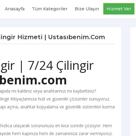
Anasayfa
Tüm Kategoriler
Bize Ulaşın
Hizmet Ver
Çilingir Hizmeti | Ustasıbenim.com
gir | 7/24 Çilingir
ıbenim.com
apıda mı kaldınız veya anahtarınızı mı kaybettiniz?
ingir ihtiyaçlarınıza hızlı ve güvenilir çözümler sunuyoruz.
me, kapı açma, anahtar kopyalama ve güvenlik sistemleri kurma
a hızlıca ulaşarak sorununuzu en kısa sürede çözüyor. Hem
sayede hem kapınıza hem de zamanınıza zarar vermiyoruz.