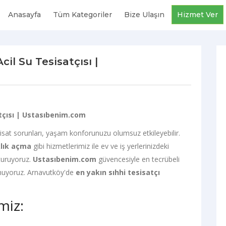
Anasayfa
Tüm Kategoriler
Bize Ulaşın
Hizmet Ver
cil Su Tesisatçısı |
atçısı | Ustasıbenim.com
sisat sorunları, yaşam konforunuzu olumsuz etkileyebilir.
klık açma
gibi hizmetlerimiz ile ev ve iş yerlerinizdeki
turuyoruz.
Ustasıbenim.com
güvencesiyle en tecrübeli
 sunuyoruz. Arnavutköy'de
en yakın sıhhi tesisatçı
miz: