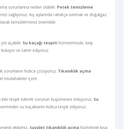
ınma sorunlarına neden olabilir.
Petek temizleme
zi sağlıyoruz. Kış aylarında rahatça ısınmak ve doğalgaz
 olarak temizletmeniz önemlidir.
yol açabilir.
Su kaçağı tespiti
hizmetimizde, kırıp
 buluyor ve tamir ediyoruz.
ık sorunlarını hızlıca çözüyoruz.
Tıkanıklık açma
l müdahaleler içerir.
ını bile tespit ederek sorunun büyümesini önlüyoruz.
Su
vermeden su kaçaklarını hızlıca tespit ediyoruz.
neyimli ekibimiz,
tuvalet tıkanıklığı açma
hizmetiyle kısa