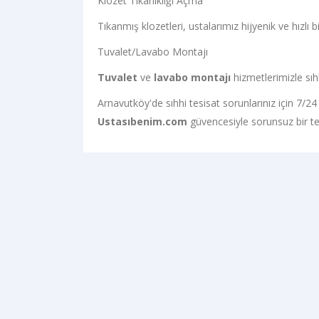
Klozet Tıkanıklığı Açma
Tıkanmış klozetleri, ustalarımız hijyenik ve hızlı b
Tuvalet/Lavabo Montajı
Tuvalet
ve
lavabo montajı
hizmetlerimizle sıhhi
Arnavutköy'de sıhhi tesisat sorunlarınız için 7/24 
Ustasıbenim.com
güvencesiyle sorunsuz bir te