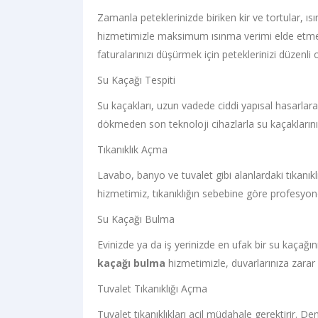
Zamanla peteklerinizde biriken kir ve tortular, ıs
hizmetimizle maksimum ısınma verimi elde etmeni
faturalarınızı düşürmek için peteklerinizi düzenli
Su Kaçağı Tespiti
Su kaçakları, uzun vadede ciddi yapısal hasarlara 
dökmeden son teknoloji cihazlarla su kaçaklarını
Tıkanıklık Açma
Lavabo, banyo ve tuvalet gibi alanlardaki tıkanıkl
hizmetimiz, tıkanıklığın sebebine göre profesyone
Su Kaçağı Bulma
Evinizde ya da iş yerinizde en ufak bir su kaçağ
kaçağı bulma
hizmetimizle, duvarlarınıza zarar 
Tuvalet Tıkanıklığı Açma
Tuvalet tıkanıklıkları acil müdahale gerektirir. De