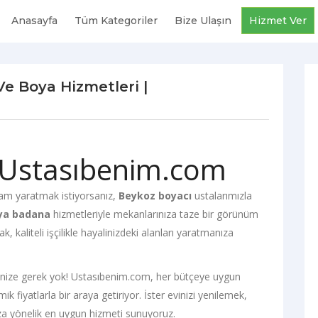
Anasayfa
Tüm Kategoriler
Bize Ulaşın
Hizmet Ver
Ve Boya Hizmetleri |
 Ustasıbenim.com
tam yaratmak istiyorsanız,
Beykoz boyacı
ustalarımızla
ya badana
hizmetleriyle mekanlarınıza taze bir görünüm
k, kaliteli işçilikle hayalinizdeki alanları yaratmanıza
ize gerek yok! Ustasıbenim.com, her bütçeye uygun
k fiyatlarla bir araya getiriyor. İster evinizi yenilemek,
nıza yönelik en uygun hizmeti sunuyoruz.