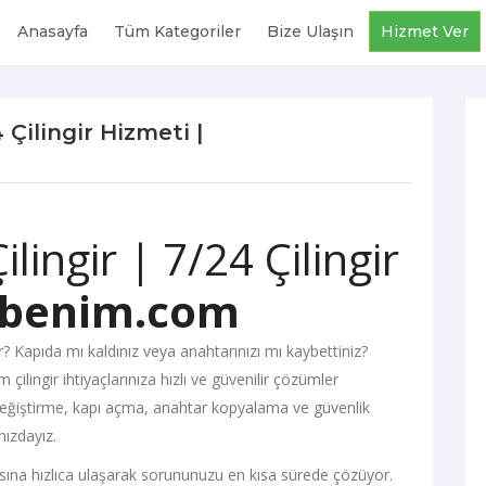
Anasayfa
Tüm Kategoriler
Bize Ulaşın
Hizmet Ver
 Çilingir Hizmeti |
lingir | 7/24 Çilingir
ıbenim.com
r? Kapıda mı kaldınız veya anahtarınızı mı kaybettiniz?
çilingir ihtiyaçlarınıza hızlı ve güvenilir çözümler
it değiştirme, kapı açma, anahtar kopyalama ve güvenlik
nızdayız.
sına hızlıca ulaşarak sorununuzu en kısa sürede çözüyor.