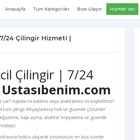
Anasayfa
Tüm Kategoriler
Bize Ulaşın
Hizmet Ver
/24 Çilingir Hizmeti |
l Çilingir | 7/24
|
Ustasıbenim.com
z var? Kapıda mı kaldınız veya anahtarınızı mı kaybettiniz?
 tüm çilingir ihtiyaçlarınıza hızlı ve güvenilir çözümler
it değiştirme, kapı açma, anahtar kopyalama ve güvenlik
nızdayız.
noktasına hızlıca ulaşarak sorununuzu en kısa sürede