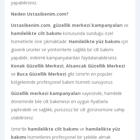
yapabilirsiniz.
Neden Ustasibenim.com?
Ustasibenim.com
,
güzellik merkezi kampanyaları
ve
hamilelikte cilt bakımı
konusunda sunduğu özel
hizmetlerle öne çıkmaktadır.
Hamilelikte yüz bakımı
için
güvenli ürünler ve yöntemlerle sağlıklı bir cilt bakımı
yapabilir, indirimli kampanyalardan faydalanabilirsiniz.
Konak Güzellik Merkezi
,
Alsancak Güzellik Merkezi
ve
Buca Güzellik Merkezi
gibi İzmir’in en popüler
bölgelerinde profesyonel bakım hizmeti sunuyoruz.
Güzellik merkezi kampanyaları
sayesinde, hamilelik
döneminde bile cilt bakımınızı en uygun fiyatlarla
yaptırabilir ve sağlıklı, pürüzsüz bir cilt görünümüne sahip
olabilirsiniz.
İzmir’de
hamilelikte cilt bakımı
ve
hamilelikte yüz
bakımı
hizmetlerini profesyonel bir şekilde almak