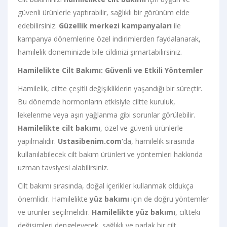
güvenli ürünlerle yaptırabilir, sağlıklı bir görünüm elde
edebilirsiniz.
Güzellik merkezi kampanyaları
ile
kampanya dönemlerine özel indirimlerden faydalanarak,
hamilelik döneminizde bile cildinizi şımartabilirsiniz.
Hamilelikte Cilt Bakımı: Güvenli ve Etkili Yöntemler
Hamilelik, ciltte çeşitli değişikliklerin yaşandığı bir süreçtir.
Bu dönemde hormonların etkisiyle ciltte kuruluk,
lekelenme veya aşırı yağlanma gibi sorunlar görülebilir.
Hamilelikte cilt bakımı
, özel ve güvenli ürünlerle
yapılmalıdır.
Ustasibenim.com
'da, hamilelik sırasında
kullanılabilecek cilt bakım ürünleri ve yöntemleri hakkında
uzman tavsiyesi alabilirsiniz.
Cilt bakımı sırasında, doğal içerikler kullanmak oldukça
önemlidir. Hamilelikte
yüz bakımı
için de doğru yöntemler
ve ürünler seçilmelidir.
Hamilelikte yüz bakımı
, ciltteki
değişimleri dengeleyerek, sağlıklı ve parlak bir cilt