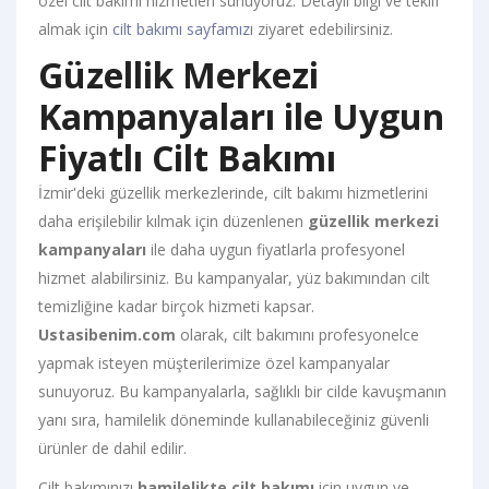
özel cilt bakımı hizmetleri sunuyoruz. Detaylı bilgi ve teklif
almak için
cilt bakımı sayfamızı
ziyaret edebilirsiniz.
Güzellik Merkezi
Kampanyaları ile Uygun
Fiyatlı Cilt Bakımı
İzmir'deki güzellik merkezlerinde, cilt bakımı hizmetlerini
daha erişilebilir kılmak için düzenlenen
güzellik merkezi
kampanyaları
ile daha uygun fiyatlarla profesyonel
hizmet alabilirsiniz. Bu kampanyalar, yüz bakımından cilt
temizliğine kadar birçok hizmeti kapsar.
Ustasibenim.com
olarak, cilt bakımını profesyonelce
yapmak isteyen müşterilerimize özel kampanyalar
sunuyoruz. Bu kampanyalarla, sağlıklı bir cilde kavuşmanın
yanı sıra, hamilelik döneminde kullanabileceğiniz güvenli
ürünler de dahil edilir.
Cilt bakımınızı
hamilelikte cilt bakımı
için uygun ve