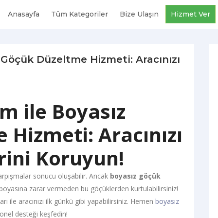
Anasayfa
Tüm Kategoriler
Bize Ulaşın
Hizmet Ver
 Göçük Düzeltme Hizmeti: Aracınızı
m ile Boyasız
 Hizmeti: Aracınızı
rini Koruyun!
çarpışmalar sonucu oluşabilir. Ancak
boyasız göçük
 boyasına zarar vermeden bu göçüklerden kurtulabilirsiniz!
ile aracınızı ilk günkü gibi yapabilirsiniz. Hemen
boyasız
yonel desteği keşfedin!