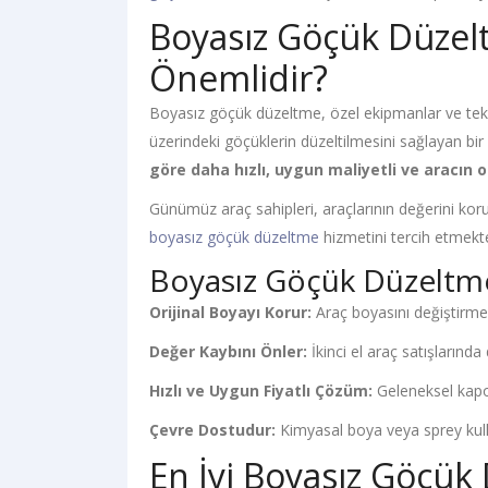
Boyasız Göçük Düzel
Önemlidir?
Boyasız göçük düzeltme, özel ekipmanlar ve tekn
üzerindeki göçüklerin düzeltilmesini sağlayan bir
göre daha hızlı, uygun maliyetli ve aracın o
Günümüz araç sahipleri, araçlarının değerini ko
boyasız göçük düzeltme
hizmetini tercih etmekte
Boyasız Göçük Düzeltme
Orijinal Boyayı Korur:
Araç boyasını değiştirmed
Değer Kaybını Önler:
İkinci el araç satışlarında
Hızlı ve Uygun Fiyatlı Çözüm:
Geleneksel kapo
Çevre Dostudur:
Kimyasal boya veya sprey kull
En İyi Boyasız Göçük