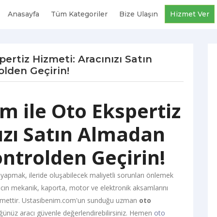
Anasayfa
Tüm Kategoriler
Bize Ulaşın
Hizmet Ver
ertiz Hizmeti: Aracınızı Satın
lden Geçirin!
 ile Oto Ekspertiz
ızı Satın Almadan
ntrolden Geçirin!
me yapmak, ileride oluşabilecek maliyetli sorunları önlemek
acın mekanik, kaporta, motor ve elektronik aksamlarını
 hizmettir. Ustasibenim.com'un sunduğu uzman
oto
ünüz aracı güvenle değerlendirebilirsiniz. Hemen
oto