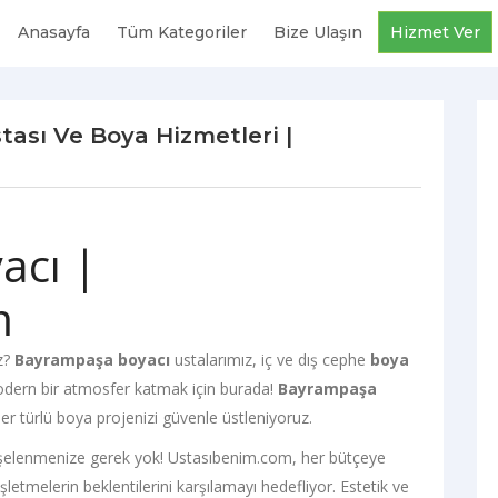
Anasayfa
Tüm Kategoriler
Bize Ulaşın
Hizmet Ver
ası Ve Boya Hizmetleri |
acı |
m
z?
Bayrampaşa boyacı
ustalarımız, iç ve dış cephe
boya
odern bir atmosfer katmak için burada!
Bayrampaşa
er türlü boya projenizi güvenle üstleniyoruz.
elenmenize gerek yok! Ustasıbenim.com, her bütçeye
şletmelerin beklentilerini karşılamayı hedefliyor. Estetik ve