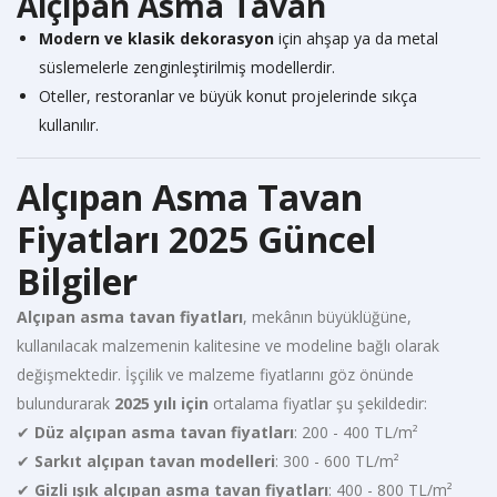
Alçıpan Asma Tavan
Modern ve klasik dekorasyon
için ahşap ya da metal
süslemelerle zenginleştirilmiş modellerdir.
Oteller, restoranlar ve büyük konut projelerinde sıkça
kullanılır.
Alçıpan Asma Tavan
Fiyatları 2025 Güncel
Bilgiler
Alçıpan asma tavan fiyatları
, mekânın büyüklüğüne,
kullanılacak malzemenin kalitesine ve modeline bağlı olarak
değişmektedir. İşçilik ve malzeme fiyatlarını göz önünde
bulundurarak
2025 yılı için
ortalama fiyatlar şu şekildedir:
✔
Düz alçıpan asma tavan fiyatları
: 200 - 400 TL/m²
✔
Sarkıt alçıpan tavan modelleri
: 300 - 600 TL/m²
✔
Gizli ışık alçıpan asma tavan fiyatları
: 400 - 800 TL/m²