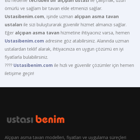
Bu nedenle
tecrübeli bir alçıpan ustası
ile çalışmak, uzun
ömürlü ve sağlam bir tavan elde etmenizi sağlar.
Ustasibenim.com
, işinde uzman
alçıpan asma tavan
ustaları
ile sizi buluşturarak güvenilir hizmet almanızı sağlar.
Eğer
alçıpan asma tavan
hizmetine ihtiyacınız varsa, hemen
Ustasibenim.com
adresine göz atabilirsiniz. Alanında uzman
ustalardan teklif alarak, ihtiyacınıza en uygun çözümü en iyi
fiyatlarla bulabilirsiniz.
????
Ustasibenim.com
ile hızlı ve güvenilir çözümler için hemen
iletişime geçin!
Alçıpan asma tavan modelleri, fiyatları ve uygulama süreçleri