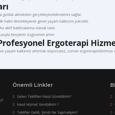
arı
a günlük aktiviteleri gerçekleştirebilmelerini sağlar.
yilik halini destekleyerek genel yaşam kalitesini yükseltir.
ha aktif katılmalarına olanak tanır.
uyla bireylerin özgüvenini artırır.
Profesyonel Ergoterapi Hizme
 yaşam kalitenizi artırmak istiyorsanız, uzman ergoterapistlerimize ul
Önemli Linkler
B
Gelen Teklifleri Nasıl Görebilirim?
ylı
Nasıl Hizmet Verebilirim ?
Teklifler Geldi, Şimdi Ne Yapmalıyım?