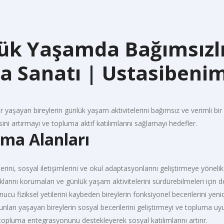
lük Yaşamda Bağımsızl
ma Sanatı | Ustasiben
lar yaşayan bireylerin günlük yaşam aktivitelerini bağımsız ve verimli bir
esini artırmayı ve topluma aktif katılımlarını sağlamayı hedefler.
ma Alanları
erini, sosyal iletişimlerini ve okul adaptasyonlarını geliştirmeye yönelik
lıklarını korumaları ve günlük yaşam aktivitelerini sürdürebilmeleri için d
nucu fiziksel yetilerini kaybeden bireylerin fonksiyonel becerilerini ye
runları yaşayan bireylerin sosyal becerilerini geliştirmeyi ve topluma uy
n topluma entegrasyonunu destekleyerek sosyal katılımlarını artırır.