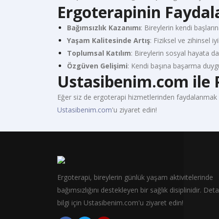
Ergoterapinin Faydal
Bağımsızlık Kazanımı
: Bireylerin kendi başların
Yaşam Kalitesinde Artış
: Fiziksel ve zihinsel i
Toplumsal Katılım
: Bireylerin sosyal hayata da
Özgüven Gelişimi
: Kendi başına başarma duygus
Ustasibenim.com ile 
Eğer siz de ergoterapi hizmetlerinden faydalanmak ve
Ustasibenim.com
'u ziyaret edin!
Ergoterapi, bireylerin günlük yaşam aktivitelerinde
bağımsızlığını destekleyen bir sağlık disiplinidir. Deta
bilgi için Ustasibenim.com'u ziyaret edin!