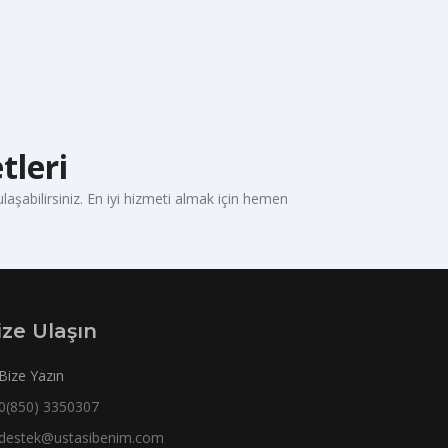
tleri
aşabilirsiniz. En iyi hizmeti almak için hemen
ize Ulaşın
Bize Yazın
0(850) 3350307
destek@ustasibenim.com