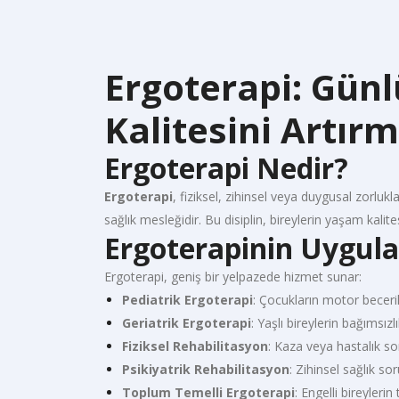
Ergoterapi: Gün
Kalitesini Artır
Ergoterapi Nedir?
Ergoterapi
, fiziksel, zihinsel veya duygusal zorluk
sağlık mesleğidir. Bu disiplin, bireylerin yaşam kalit
Ergoterapinin Uygula
Ergoterapi, geniş bir yelpazede hizmet sunar:
Pediatrik Ergoterapi
: Çocukların motor beceril
Geriatrik Ergoterapi
: Yaşlı bireylerin bağımsız
Fiziksel Rehabilitasyon
: Kaza veya hastalık so
Psikiyatrik Rehabilitasyon
: Zihinsel sağlık so
Toplum Temelli Ergoterapi
: Engelli bireyleri