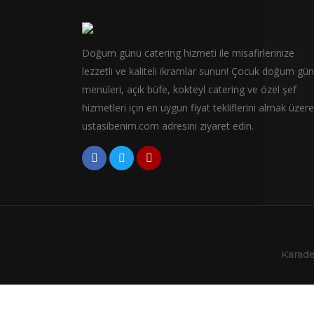
Doğum günü catering hizmeti ile misafirlerinize
lezzetli ve kaliteli ikramlar sunun! Çocuk doğum gü
menüleri, açık büfe, kokteyl catering ve özel şef
hizmetleri için en uygun fiyat tekliflerini almak üzere
ustasibenim.com adresini ziyaret edin.
Karade