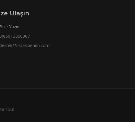
ize Ulaşın
Bize Yazın
0(850) 3350307
destek@ustasibenim.com
stanbul