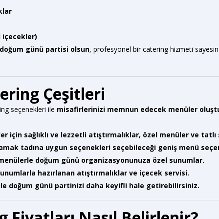
klar
 içecekler)
r doğum günü partisi olsun
, profesyonel bir catering hizmeti sayesin
ring Çeşitleri
ng seçenekleri ile
misafirlerinizi memnun edecek menüler oluştur
er için sağlıklı ve lezzetli atıştırmalıklar, özel menüler ve tatlı
 damak tadına uygun seçenekleri seçebileceği geniş menü seçen
iş menülerle doğum günü organizasyonunuza özel sunumlar.
sunumlarla hazırlanan atıştırmalıklar ve içecek servisi.
e doğum günü partinizi daha keyifli hale getirebilirsiniz.
iyatları Nasıl Belirlenir?