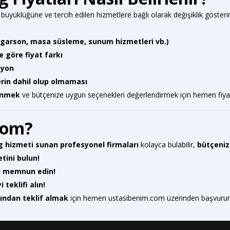
büyüklüğüne ve tercih edilen hizmetlere bağlı olarak değişiklik gösteri
(garson, masa süsleme, sunum hizmetleri vb.)
 göre fiyat farkı
syon
erin dahil olup olmaması
renmek
ve bütçenize uygun seçenekleri değerlendirmek için hemen fiyat te
com?
 hizmeti sunan profesyonel firmaları
kolayca bulabilir,
bütçenize
tini bulun!
izi memnun edin!
 teklifi alın!
rından teklif almak
için hemen
ustasibenim.com
üzerinden başvurun! 