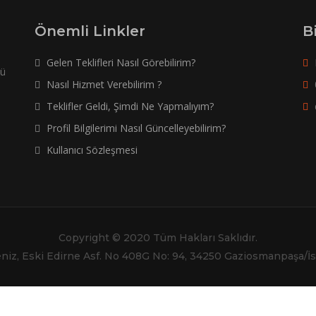
Önemli Linkler
B
Gelen Teklifleri Nasıl Görebilirim?
nü
Nasıl Hizmet Verebilirim ?
Teklifler Geldi, Şimdi Ne Yapmalıyım?
Profil Bilgilerimi Nasıl Güncelleyebilirim?
Kullanıcı Sözleşmesi
Copyright © 2020 Tüm Hakları Saklıdır.
niz, Eski Edirne Asf. No 408G No: 94, 34250 Gaziosmanpaşa/İ