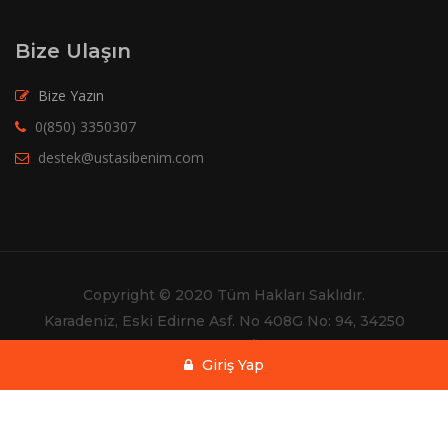
Bize Ulaşın
Bize Yazın
0(850) 3350307
destek@ustasibenim.com
Copyright © 2020 Tüm Hakları Saklıdır.
Karadeniz, Eski Edirne Asf. No 408G No: 94, 34250
Gaziosmanpaşa/İstanbul
Giriş Yap